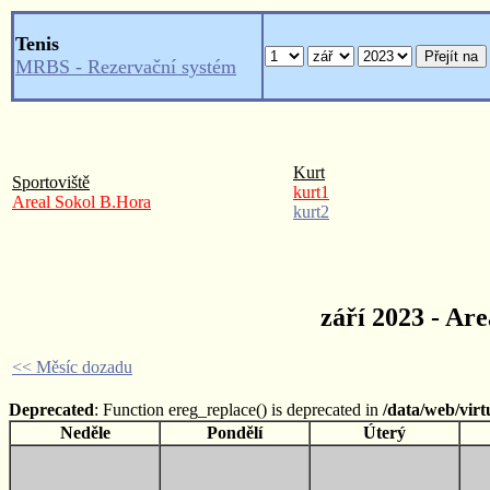
Tenis
MRBS - Rezervační systém
Kurt
Sportoviště
kurt1
Areal Sokol B.Hora
kurt2
září 2023 - Ar
<< Měsíc dozadu
Deprecated
: Function ereg_replace() is deprecated in
/data/web/vir
Neděle
Pondělí
Úterý