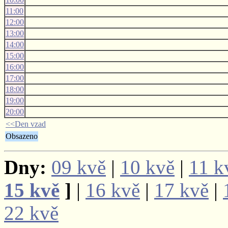
11:00
12:00
13:00
14:00
15:00
16:00
17:00
18:00
19:00
20:00
<<Den vzad
Obsazeno
Dny:
09 kvě
|
10 kvě
|
11 k
15 kvě
]
|
16 kvě
|
17 kvě
|
22 kvě