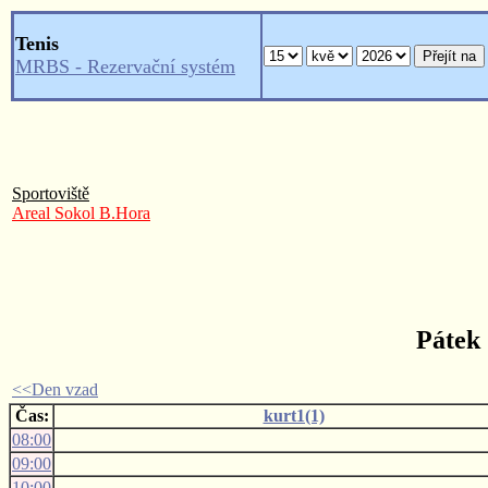
Tenis
MRBS - Rezervační systém
Sportoviště
Areal Sokol B.Hora
Pátek 
<<Den vzad
Čas:
kurt1(1)
08:00
09:00
10:00