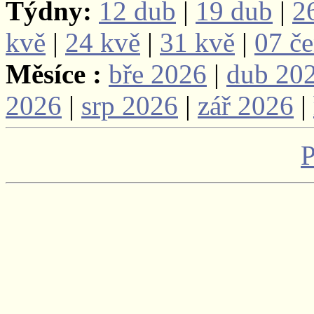
Týdny:
12 dub
|
19 dub
|
2
kvě
|
24 kvě
|
31 kvě
|
07 č
Měsíce :
bře 2026
|
dub 20
2026
|
srp 2026
|
zář 2026
|
P